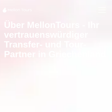
Über MellonTours - Ihr
vertrauenswürdiger
Transfer- und Tour-
Partner in Griechenland