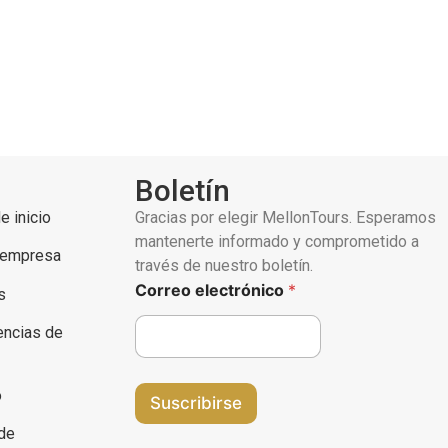
estra empresa
Servicios
Para Agencias de Viajes
Boletín
e inicio
Gracias por elegir MellonTours. Esperamos
mantenerte informado y comprometido a
 empresa
través de nuestro boletín.
Correo electrónico
*
s
encias de
o
Suscribirse
 de