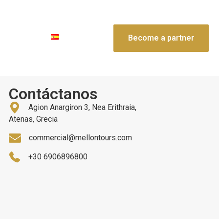
contacto
Become a partner
Contáctanos
Agion Anargiron 3, Nea Erithraia,
Atenas, Grecia
commercial@mellontours.com
+30 6906896800